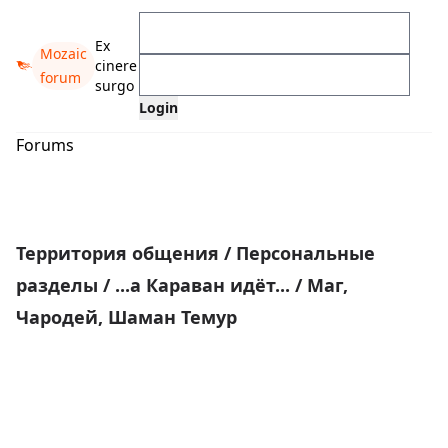
Ex
Mozaic
cinere
forum
surgo
Forums
Территория общения
/
Персональные
разделы
/
...а Караван идёт...
/
Маг,
Чародей, Шаман Темур