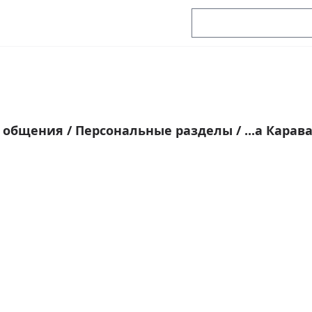
я общения
/
Персональные разделы
/
...а Карав