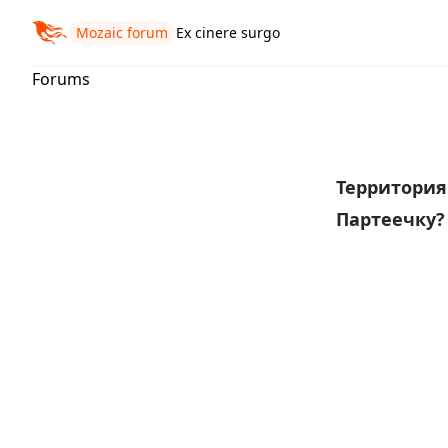
Mozaic forum
Ex cinere surgo
Forums
Территори
Партеечку?