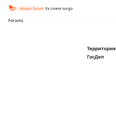
Mozaic forum
Ex cinere surgo
Forums
Территори
ГосДеп