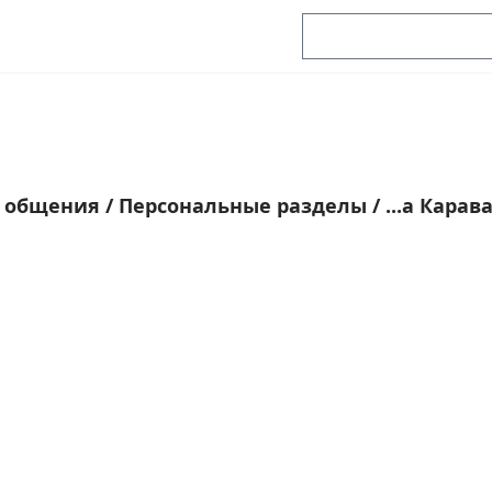
я общения
/
Персональные разделы
/
...а Карав