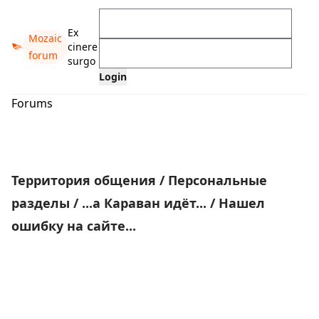
Ex
Mozaic
cinere
forum
surgo
Forums
Территория общения
/
Персональные
разделы
/
...а Караван идёт...
/
Нашел
ошибку на сайте...