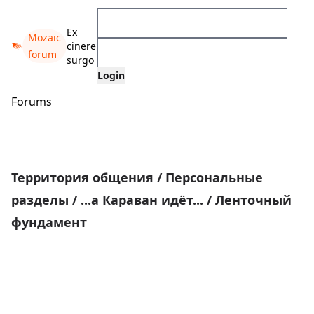
Ex
Mozaic
cinere
forum
surgo
Forums
Территория общения
/
Персональные
разделы
/
...а Караван идёт...
/
Ленточный
фундамент