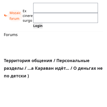
Ex
Mozaic
cinere
forum
surgo
Forums
Территория общения
/
Персональные
разделы
/
...а Караван идёт...
/
О деньгах не
по детски )