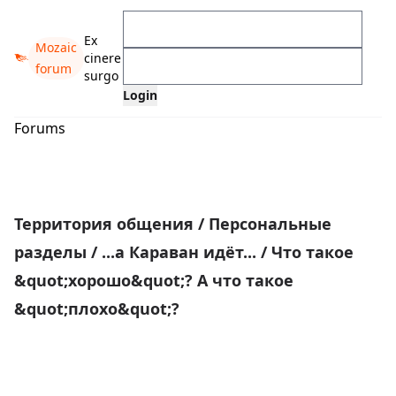
Ex
Mozaic
cinere
forum
surgo
Forums
Территория общения
/
Персональные
разделы
/
...а Караван идёт...
/
Что такое
&quot;хорошо&quot;? А что такое
&quot;плохо&quot;?