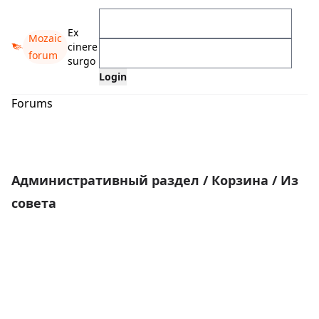
Ex
Mozaic
cinere
forum
surgo
Forums
Административный раздел
/
Корзина
/
Из
совета