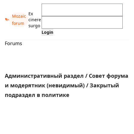
Ex
Mozaic
cinere
forum
surgo
Forums
Административный раздел
/
Совет форума
и модерятник (невидимый)
/
Закрытый
подраздел в политике