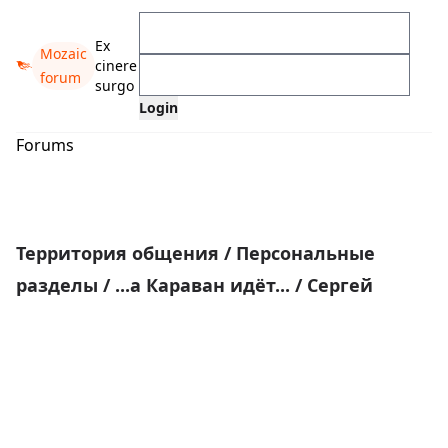
Ex
Mozaic
cinere
forum
surgo
Forums
Территория общения
/
Персональные
разделы
/
...а Караван идёт...
/
Сергей