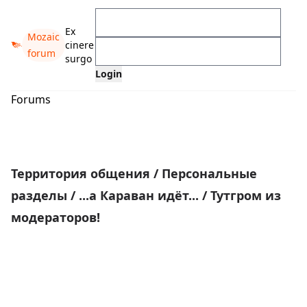
Ex
Mozaic
cinere
forum
surgo
Forums
Территория общения
/
Персональные
разделы
/
...а Караван идёт...
/
Тутгром из
модераторов!