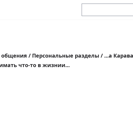
я общения
/
Персональные разделы
/
...а Карав
имать что-то в жизнии...