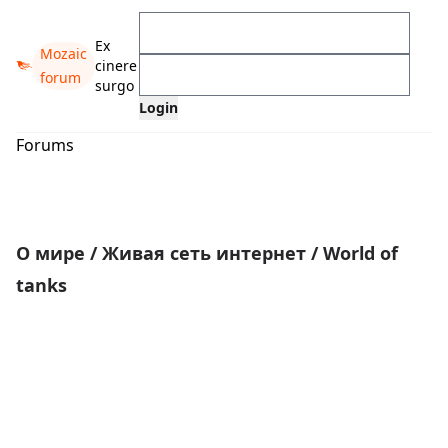
Ex
Mozaic
cinere
forum
surgo
Forums
О мире
/
Живая сеть интернет
/
World of
tanks