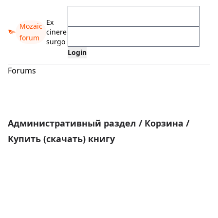
Ex
Mozaic
cinere
forum
surgo
Forums
Административный раздел
/
Корзина
/
Купить (скачать) книгу