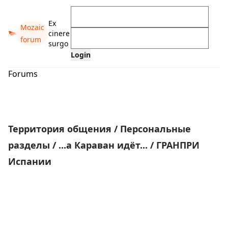
Ex
Mozaic
cinere
forum
surgo
Forums
Территория общения
/
Персональные
разделы
/
...а Караван идёт...
/
ГРАНПРИ
Испании