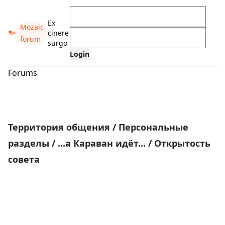
Ex
Mozaic
cinere
forum
surgo
Forums
Территория общения
/
Персональные
разделы
/
...а Караван идёт...
/
Открытость
совета