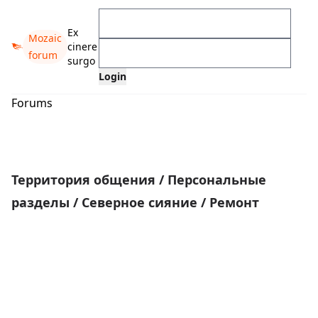
Ex
Mozaic
cinere
forum
surgo
Forums
Территория общения
/
Персональные
разделы
/
Северное сияние
/
Ремонт