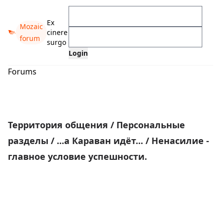
Ex
Mozaic
cinere
forum
surgo
Forums
Территория общения
/
Персональные
разделы
/
...а Караван идёт...
/
Ненасилие -
главное условие успешности.