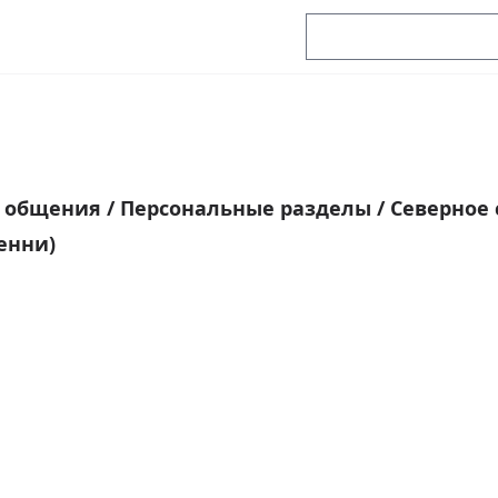
я общения
/
Персональные разделы
/
Северное
енни)