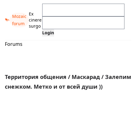
Ex
Mozaic
cinere
forum
surgo
Forums
Территория общения
/
Маскарад
/
Залепим
снежком. Метко и от всей души ))