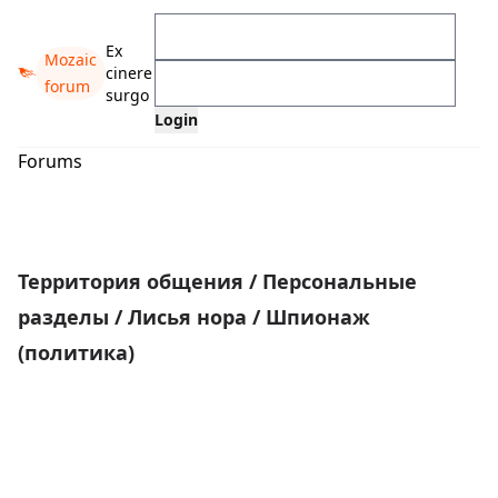
Ex
Mozaic
cinere
forum
surgo
Forums
Территория общения
/
Персональные
разделы
/
Лисья нора
/
Шпионаж
(политика)