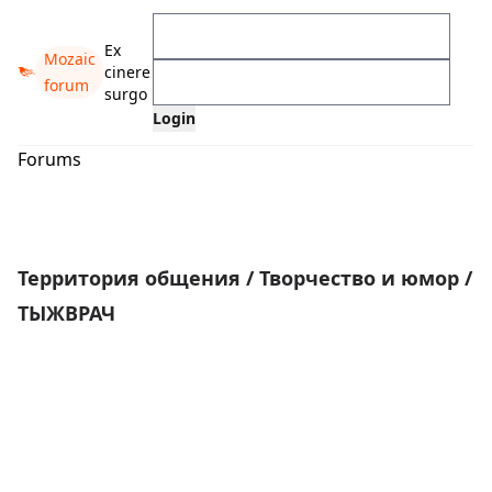
Ex
Mozaic
cinere
forum
surgo
Forums
Территория общения
/
Творчество и юмор
/
ТЫЖВРАЧ