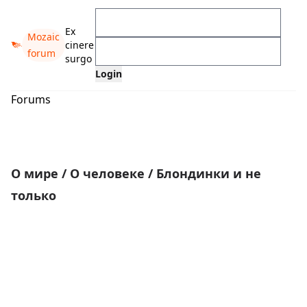
Ex
Mozaic
cinere
forum
surgo
Forums
О мире
/
О человеке
/
Блондинки и не
только