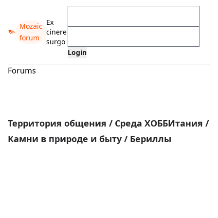
Ex
Mozaic
cinere
forum
surgo
Forums
Территория общения
/
Среда ХОББИтания
/
Камни в природе и быту
/
Бериллы