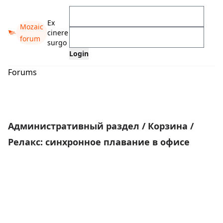
Ex
Mozaic
cinere
forum
surgo
Forums
Административный раздел
/
Корзина
/
Релакс: синхронное плавание в офисе