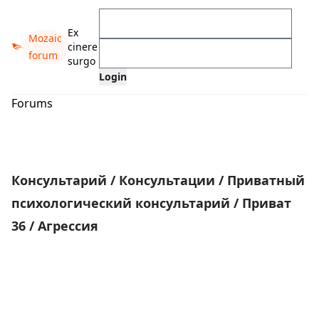
Ex
Mozaic
cinere
forum
surgo
Forums
Консультарий
/
Консультации
/
Приватный
психологический консультарий
/
Приват
36
/
Агрессия