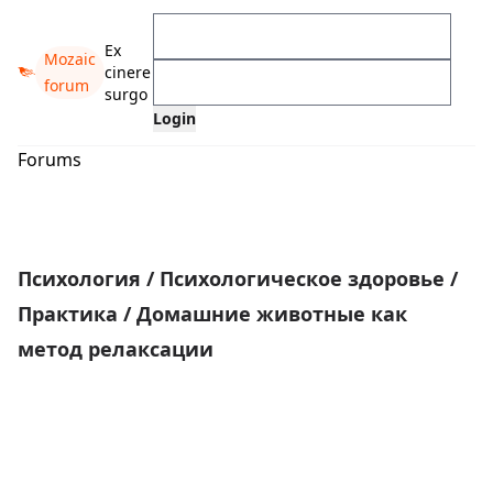
Ex
Mozaic
cinere
forum
surgo
Forums
Психология
/
Психологическое здоровье
/
Практика
/
Домашние животные как
метод релаксации