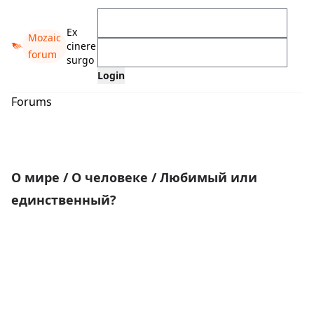
Ex
Mozaic
cinere
forum
surgo
Forums
О мире
/
О человеке
/
Любимый или
единственный?