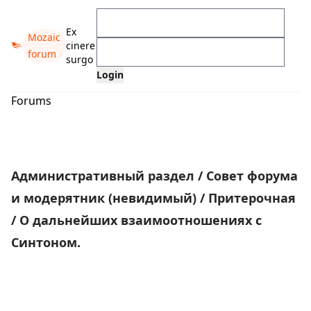
Ex
Mozaic
cinere
forum
surgo
Forums
Административный раздел
/
Совет форума
и модерятник (невидимый)
/
Притерочная
/
О дальнейших взаимоотношениях с
Синтоном.