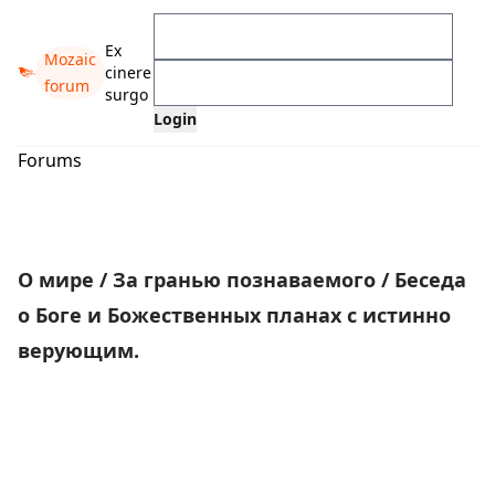
Ex
Mozaic
cinere
forum
surgo
Forums
О мире
/
За гранью познаваемого
/
Беседа
о Боге и Божественных планах с истинно
верующим.