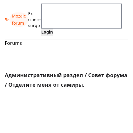
Ex
Mozaic
cinere
forum
surgo
Forums
Административный раздел
/
Совет форума
/
Отделите меня от самиры.