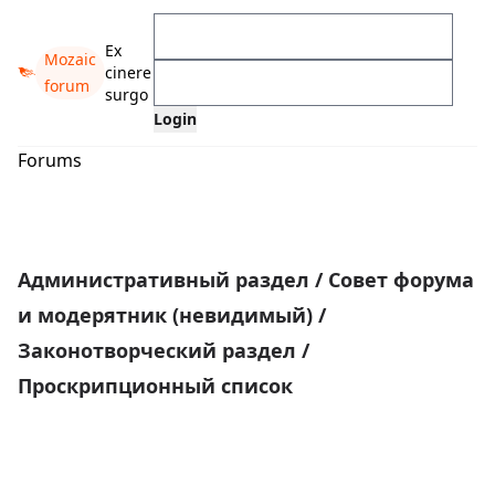
Ex
Mozaic
cinere
forum
surgo
Forums
Административный раздел
/
Совет форума
и модерятник (невидимый)
/
Законотворческий раздел
/
Проскрипционный список