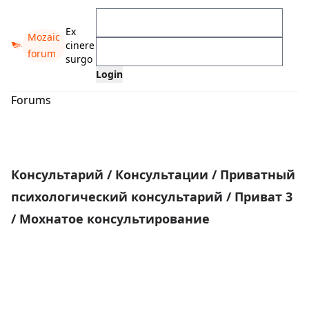
Ex
Mozaic
cinere
forum
surgo
Forums
Консультарий
/
Консультации
/
Приватный
психологический консультарий
/
Приват 3
/
Мохнатое консультирование