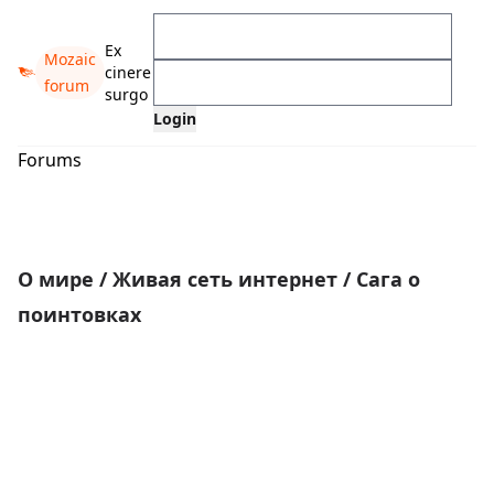
Ex
Mozaic
cinere
forum
surgo
Forums
О мире
/
Живая сеть интернет
/
Сага о
поинтовках