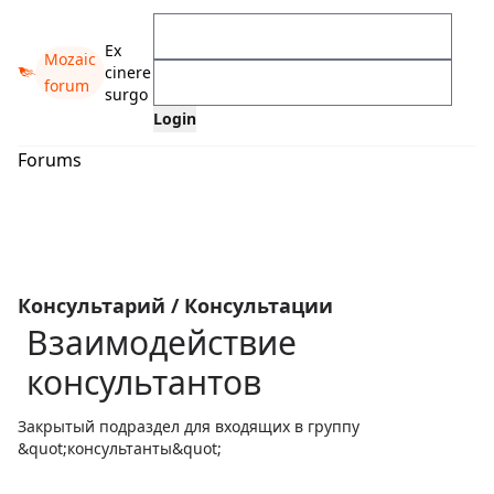
Ex
Mozaic
cinere
forum
surgo
Forums
Консультарий
/
Консультации
Взаимодействие
консультантов
Закрытый подраздел для входящих в группу
&quot;консультанты&quot;