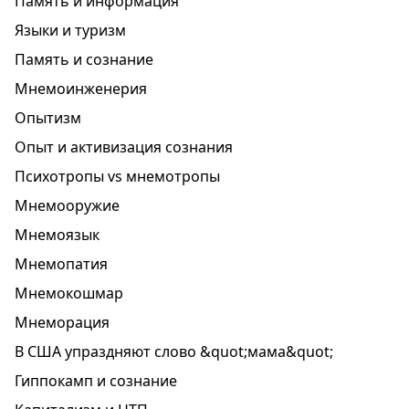
Память и информация
Языки и туризм
Память и сознание
Мнемоинженерия
Опытизм
Опыт и активизация сознания
Психотропы vs мнемотропы
Мнемооружие
Мнемоязык
Мнемопатия
Мнемокошмар
Мнеморация
В США упраздняют слово &quot;мама&quot;
Гиппокамп и сознание