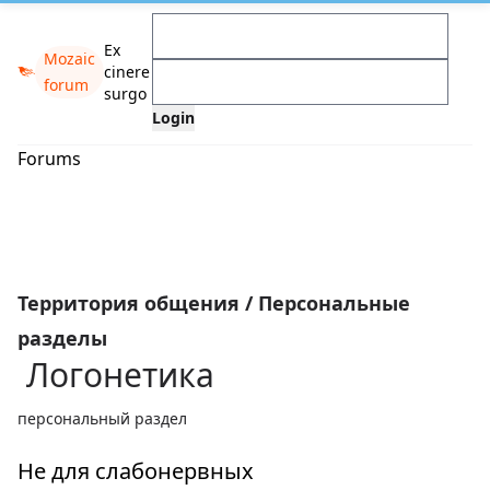
Ex
Mozaic
cinere
forum
surgo
Forums
Территория общения
/
Персональные
разделы
Логонетика
персональный раздел
Не для слабонервных