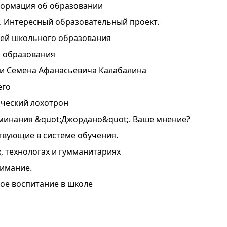
ормация об образовании
. Интересный образовательный проект.
лей школьного образования
 образования
и Семена Афанасьевича Калабалина
его
ческий лохотрон
минания &quot;Джордано&quot;. Ваше мнение?
твующие в системе обучения.
, технологах и гумманитариях
нимание.
ое воспитание в школе