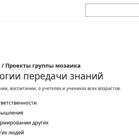
я
/
Проекты группы мозаика
огии передачи знаний
нии, воспитании, о учетелях и учениках всех возрастов.
тветственности
змышления
ормировании других
гих людей