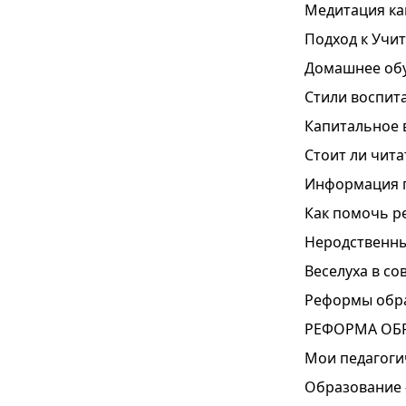
Медитация ка
Подход к Учит
Домашнее обу
Стили воспита
Капитальное 
Стоит ли чита
Информация п
Как помочь р
Неродственны
Веселуха в с
Реформы обра
РЕФОРМА ОБ
Мои педагоги
Образование 