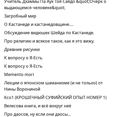
Учитель Дхаммы Па Аук Тоя Саядо &quot;Очерк о
выдающемся человеке&quot;
Загробный мир
О Кастанеде и кастанедовщине....
Обсуждение видюшек Шейда по Кастанеде.
Про религию и всякое такое, как я это вижу.
Древние рисунки
К вопросу о Я-Есть
К вопросу о Я-Есть
Memento mori
Лекции о японском шаманизме (и не только) от
Нины Ворониной
Ксо1 (КРОШЕЧНЫЙ СУФИЙСКИЙ ОПЫТ НОМЕР 1)
Велесова книга, и всё вокруг неё
Про даосов, ну если они даосы…