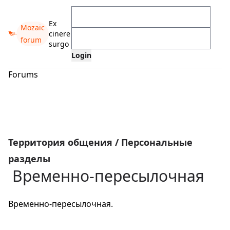
Ex
Mozaic
cinere
forum
surgo
Forums
Территория общения
/
Персональные
разделы
Временно-пересылочная
Временно-пересылочная.