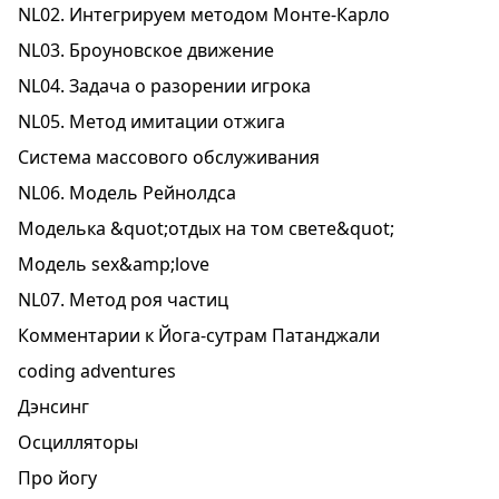
NL02. Интегрируем методом Монте-Карло
NL03. Броуновское движение
NL04. Задача о разорении игрока
NL05. Метод имитации отжига
Система массового обслуживания
NL06. Модель Рейнолдса
Моделька &quot;отдых на том свете&quot;
Модель sex&amp;love
NL07. Метод роя частиц
Комментарии к Йога-сутрам Патанджали
coding adventures
Дэнсинг
Осциллятopы
Про йогу