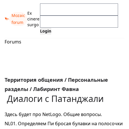
Ex
Mozaic
cinere
forum
surgo
Forums
Территория общения
/
Персональные
разделы
/
Лабиринт Фавна
Диалоги с Патанджали
Здесь будет про NetLogo. Общие вопросы.
NL01. Определяем Пи бросая булавки на полосочки